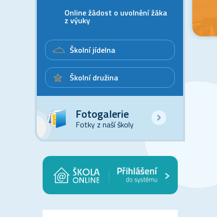
Online žádost o uvolnění žáka
z výuky
Školní jídelna
Školní družina
Fotogalerie
Fotky z naší školy