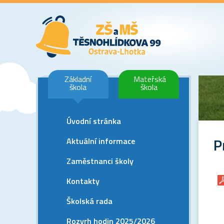
Základní
Mateřská
škola
škola
Úvodní stránka
P
Aktuální informace
Zaměstnanci školy
Kontakty
Školská rada
Rozvrh hodin 2025/2026