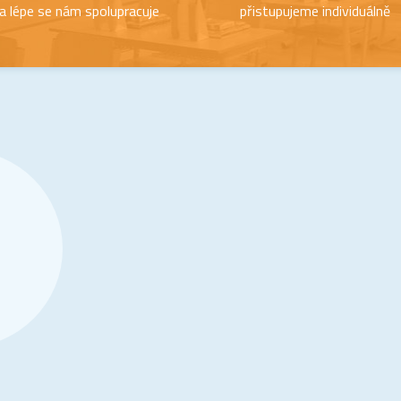
a lépe se nám spolupracuje
přistupujeme individuálně