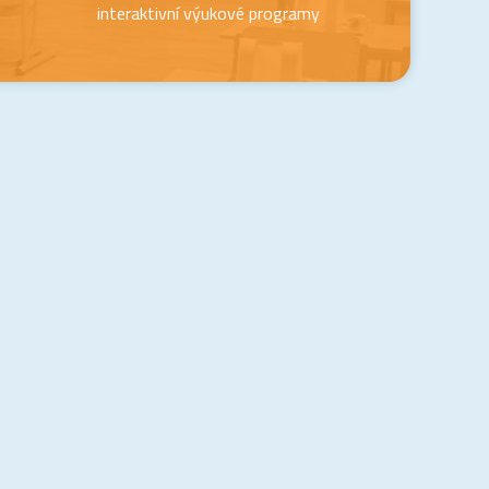
interaktivní výukové programy