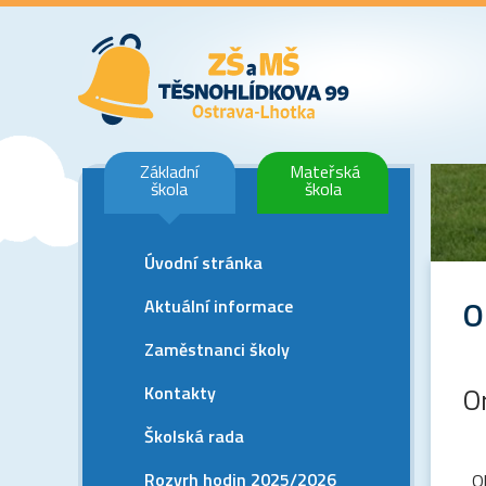
Základní
Mateřská
škola
škola
Úvodní stránka
O
Aktuální informace
Zaměstnanci školy
Kontakty
O
Školská rada
Rozvrh hodin 2025/2026
O