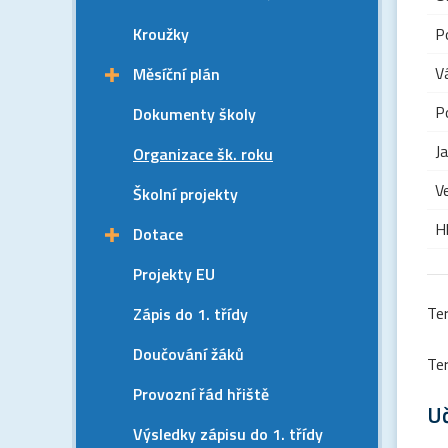
Kroužky
P
V
Měsíční plán
P
Dokumenty školy
Ja
Organizace šk. roku
V
Školní projekty
H
Dotace
Projekty EU
Ter
Zápis do 1. třídy
Doučování žáků
Ter
Provozní řád hřiště
U
Výsledky zápisu do 1. třídy