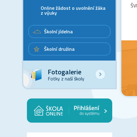
ŠVP
Online žádost o uvolnění žáka
z výuky
Školní jídelna
Školní družina
Fotogalerie
Fotky z naší školy