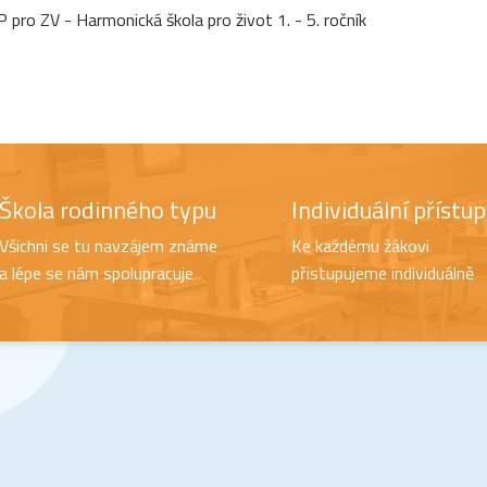
 pro ZV - Harmonická škola pro život 1. - 5. ročník
Škola rodinného typu
Individuální přístup
Všichni se tu navzájem známe
Ke každému žákovi
a lépe se nám spolupracuje
přistupujeme individuálně