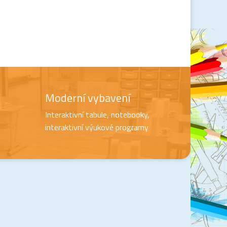
Moderní vybavení
Interaktivní tabule, notebooky,
interaktivní výukové programy