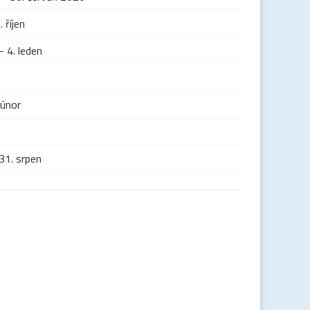
. říjen
- 4. leden
 únor
 31. srpen