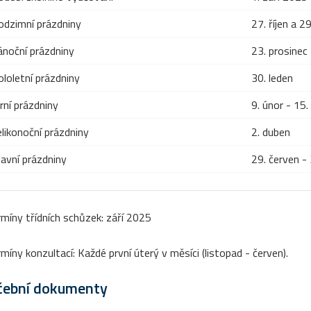
odzimní prázdniny
27. říjen a 29
ánoční prázdniny
23. prosinec 
ololetní prázdniny
30. leden
rní prázdniny
9. únor - 15.
elikonoční prázdniny
2. duben
lavní prázdniny
29. červen -
míny třídních schůzek: září 2025
míny konzultací: Každé první úterý v měsíci (listopad - červen).
čební dokumenty