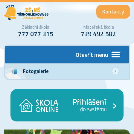
Kontakty
Základní škola
Mateřská škola
777 077 315
739 492 582
Otevřít menu
Fotogalerie