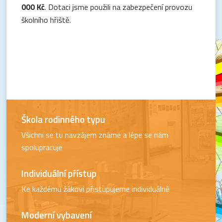
000 Kč
. Dotaci jsme použili na zabezpečení provozu
školního hřiště.
Škola rodinného typu
Všichni se tu navzájem známe a lépe se nám
spolupracuje
Individuální přístup
Ke každému žákovi přistupujeme individuálně
Moderní vybavení