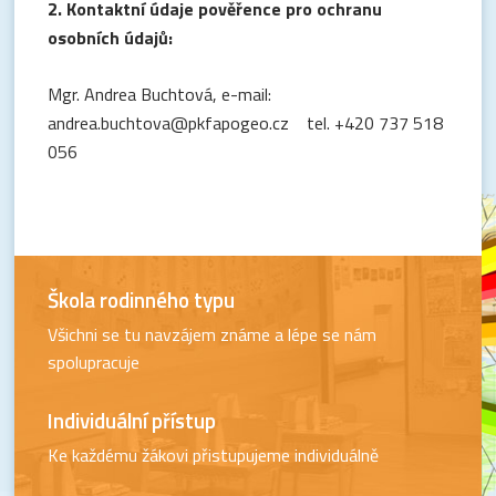
2. Kontaktní údaje pověřence pro ochranu
osobních údajů:
Mgr. Andrea Buchtová, e-mail:
andrea.buchtova@pkfapogeo.cz tel. +420 737 518
056
Škola rodinného typu
Všichni se tu navzájem známe a lépe se nám
spolupracuje
Individuální přístup
Ke každému žákovi přistupujeme individuálně