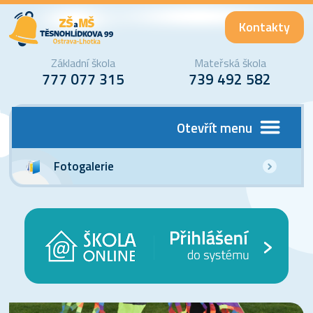
Kontakty
Základní škola
Mateřská škola
777 077 315
739 492 582
Otevřít menu
Fotogalerie