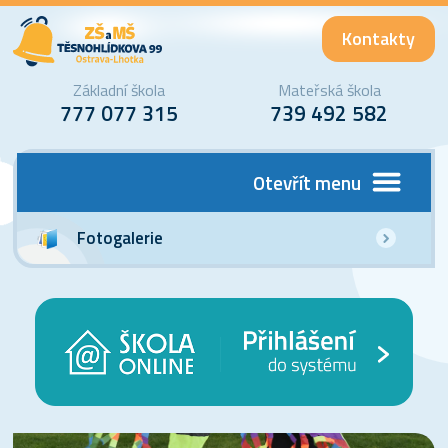
Kontakty
Základní škola
Mateřská škola
777 077 315
739 492 582
Otevřít menu
Fotogalerie