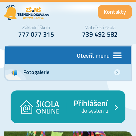
Kontakty
Základní škola
Mateřská škola
777 077 315
739 492 582
Otevřít menu
Fotogalerie