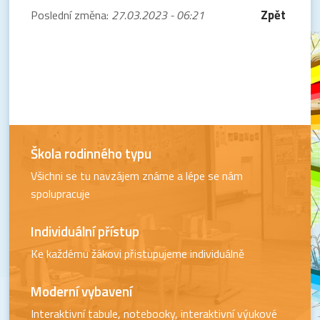
Zpět
Poslední změna:
27.03.2023 - 06:21
Škola rodinného typu
Všichni se tu navzájem známe a lépe se nám
spolupracuje
Individuální přístup
Ke každému žákovi přistupujeme individuálně
Moderní vybavení
Interaktivní tabule, notebooky, interaktivní výukové