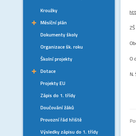
Kroužky
ht
Měsíční plán
ZŠ
Dokumenty školy
Ob
Organizace šk. roku
O 
Školní projekty
Dotace
N.
Projekty EU
Zápis do 1. třídy
Doučování žáků
Provozní řád hřiště
Po
Výsledky zápisu do 1. třídy