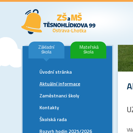
Základní
Mateřská
škola
škola
Úvodní stránka
A
Aktuální informace
Zaměstnanci školy
Kontakty
U
Školská rada
Vlá
Rozvrh hodin 2025/2026