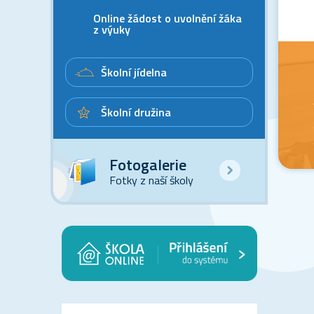
Online žádost o uvolnění žáka
z výuky
Školní jídelna
Školní družina
Fotogalerie
Fotky z naší školy