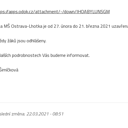
tps://apps.odok.cz/attachment/-/down/IHOABYLUNSGM
 a MŠ Ostrava-Lhotka je od 27. února do 21. března 2021 uzavřen
ědy žáků jsou odhlášeny.
dalších podrobnostech Vás budeme informovat.
 Šimíčková
slední změna:
22.03.2021 - 08:51