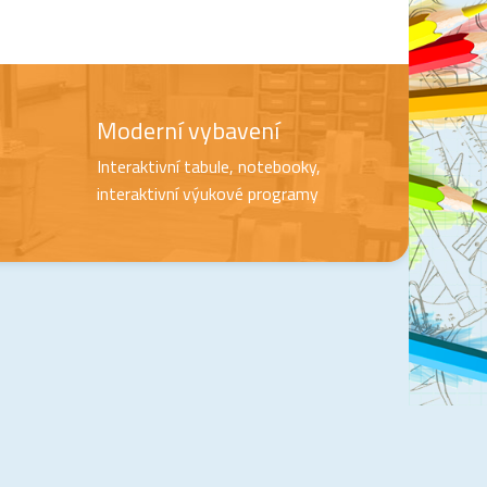
Moderní vybavení
Interaktivní tabule, notebooky,
interaktivní výukové programy