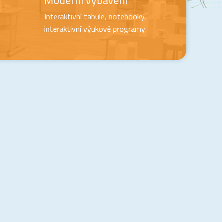
Moderní vybavení
Interaktivní tabule, notebooky,
interaktivní výukové programy