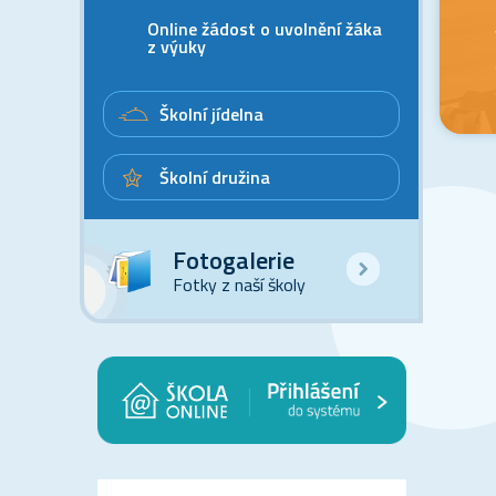
Online žádost o uvolnění žáka
z výuky
Školní jídelna
Školní družina
Fotogalerie
Fotky z naší školy