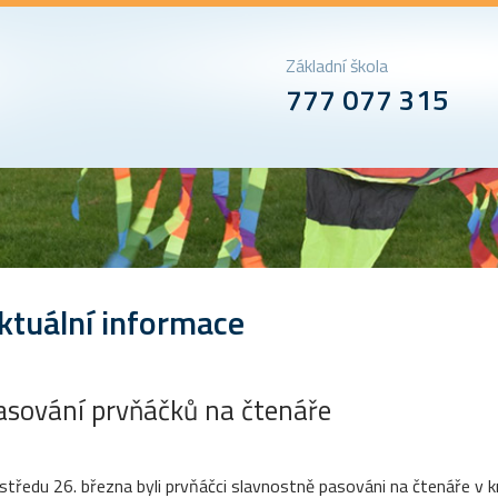
Základní škola
777 077 315
ktuální informace
asování prvňáčků na čtenáře
středu 26. března byli prvňáčci slavnostně pasováni na čtenáře v 