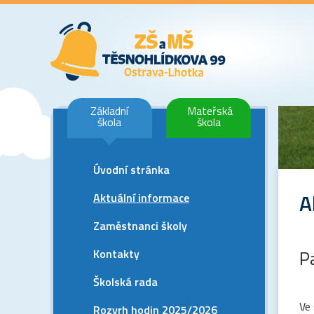
Základní
Mateřská
škola
škola
Úvodní stránka
A
Aktuální informace
Zaměstnanci školy
Kontakty
P
Školská rada
Ve 
Rozvrh hodin 2025/2026