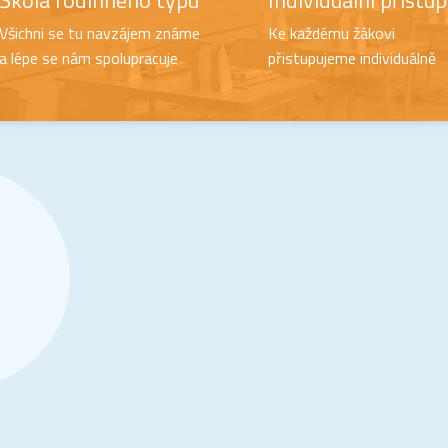
Škola rodinného typu
Individuální přístup
Všichni se tu navzájem známe
Ke každému žákovi
a lépe se nám spolupracuje
přistupujeme individuálně