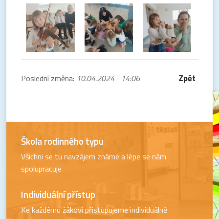
Zpět
Poslední změna:
10.04.2024 - 14:06
Škola rodinného typu
Všichni se tu navzájem známe a lépe se nám
spolupracuje
Individuální přístup
Ke každému žákovi přistupujeme individuálně