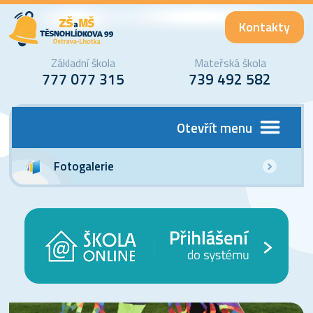
Kontakty
Základní škola
Mateřská škola
777 077 315
739 492 582
Otevřít menu
Fotogalerie