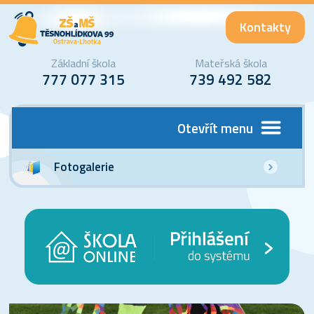
Kontakty
Základní škola
Mateřská škola
777 077 315
739 492 582
Otevřít menu
Fotogalerie