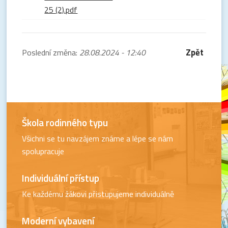
25 (2).pdf
Zpět
Poslední změna:
28.08.2024 - 12:40
Škola rodinného typu
Všichni se tu navzájem známe a lépe se nám
spolupracuje
Individuální přístup
Ke každému žákovi přistupujeme individuálně
Moderní vybavení