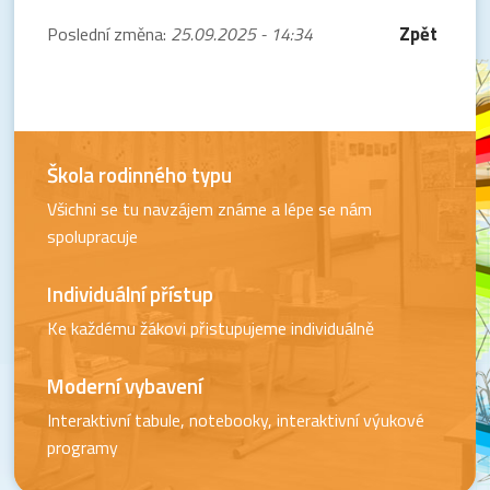
Zpět
Poslední změna:
25.09.2025 - 14:34
Škola rodinného typu
Všichni se tu navzájem známe a lépe se nám
spolupracuje
Individuální přístup
Ke každému žákovi přistupujeme individuálně
Moderní vybavení
Interaktivní tabule, notebooky, interaktivní výukové
programy