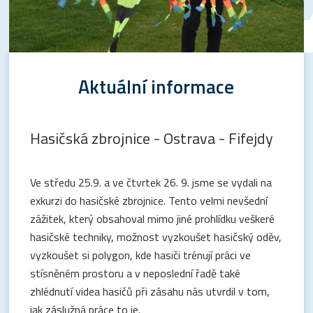
Aktuální informace
Hasičská zbrojnice - Ostrava - Fifejdy
Ve středu 25.9. a ve čtvrtek 26. 9. jsme se vydali na
exkurzi do hasičské zbrojnice. Tento velmi nevšední
zážitek, který obsahoval mimo jiné prohlídku veškeré
hasičské techniky, možnost vyzkoušet hasičský oděv,
vyzkoušet si polygon, kde hasiči trénují práci ve
stísněném prostoru a v neposlední řadě také
zhlédnutí videa hasičů při zásahu nás utvrdil v tom,
jak záslužná práce to je.