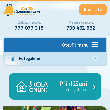
Kontakty
Základní škola
Mateřská škola
777 077 315
739 492 582
Otevřít menu
Fotogalerie