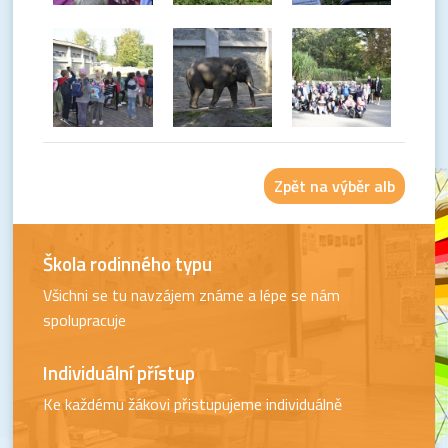
Zpět na výběr alb
Škola rodinného typu
Všichni se tu navzájem známe a lépe se nám
spolupracuje
Individuální přístup
Ke každému žákovi přistupujeme individuálně