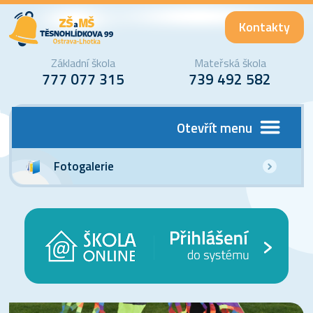
Kontakty
Základní škola
Mateřská škola
777 077 315
739 492 582
Otevřít menu
Fotogalerie