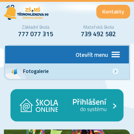
Kontakty
Základní škola
Mateřská škola
777 077 315
739 492 582
Otevřít menu
Fotogalerie