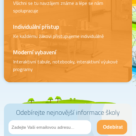
Všichni se tu navzájem známe a lépe se nám
spolupracuje
Individuální přístup
Ke každému žákovi přistupujeme individuálně
Moderní vybavení
Interaktivní tabule, notebooky, interaktivní výukové
programy
Odebírejte nejnovější informace školy