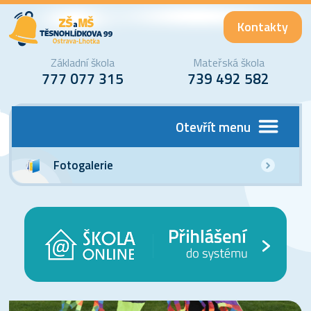
Kontakty
Základní škola
Mateřská škola
777 077 315
739 492 582
Otevřít menu
Fotogalerie