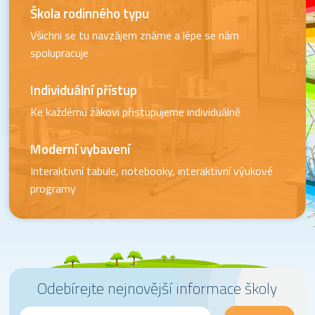
Škola rodinného typu
Všichni se tu navzájem známe a lépe se nám
spolupracuje
Individuální přístup
Ke každému žákovi přistupujeme individuálně
Moderní vybavení
Interaktivní tabule, notebooky, interaktivní výukové
programy
Odebírejte nejnovější informace školy