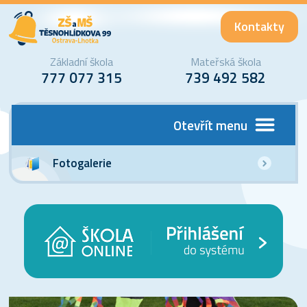
Kontakty
Základní škola
Mateřská škola
777 077 315
739 492 582
Otevřít menu
Fotogalerie