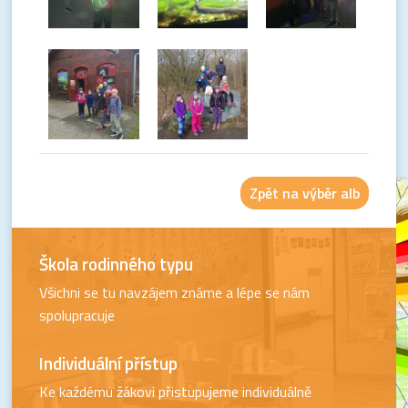
Zpět na výběr alb
Škola rodinného typu
Všichni se tu navzájem známe a lépe se nám
spolupracuje
Individuální přístup
Ke každému žákovi přistupujeme individuálně