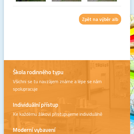
Zpět na výběr alb
Škola rodinného typu
Všichni se tu navzájem známe a lépe se nám
spolupracuje
Individuální přístup
Ke každému žákovi přistupujeme individuálně
Moderní vybavení