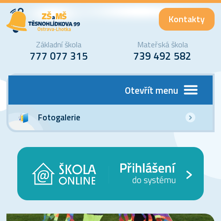
Kontakty
Základní škola
Mateřská škola
777 077 315
739 492 582
Otevřít menu
Fotogalerie