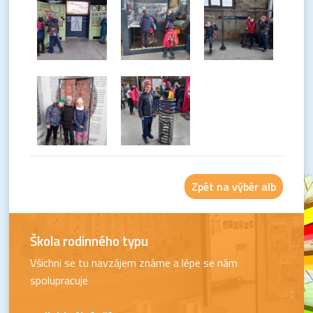
Zpět na výběr alb
Škola rodinného typu
Všichni se tu navzájem známe a lépe se nám
spolupracuje