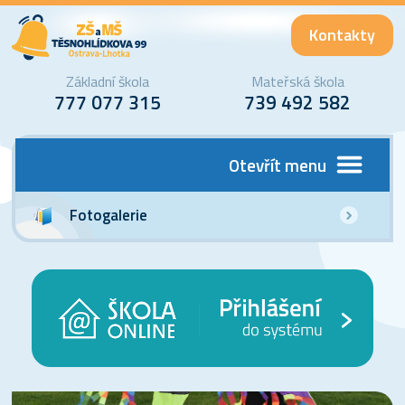
Kontakty
Základní škola
Mateřská škola
777 077 315
739 492 582
Otevřít menu
Fotogalerie