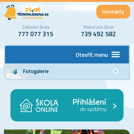
Kontakty
Základní škola
Mateřská škola
777 077 315
739 492 582
Otevřít menu
Fotogalerie