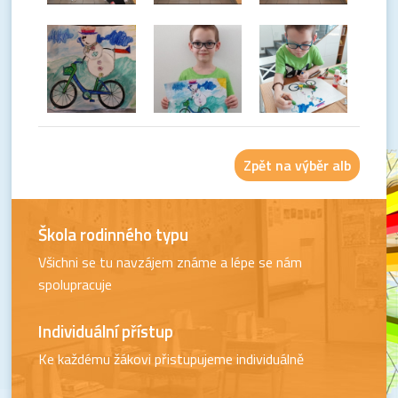
Zpět na výběr alb
Škola rodinného typu
Všichni se tu navzájem známe a lépe se nám
spolupracuje
Individuální přístup
Ke každému žákovi přistupujeme individuálně