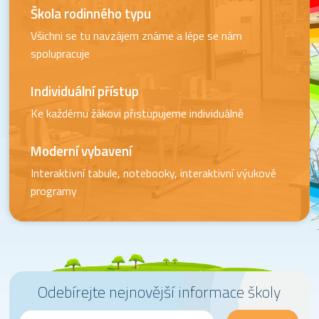
Škola rodinného typu
Všichni se tu navzájem známe a lépe se nám
spolupracuje
Individuální přístup
Ke každému žákovi přistupujeme individuálně
Moderní vybavení
Interaktivní tabule, notebooky, interaktivní výukové
programy
Odebírejte nejnovější informace školy