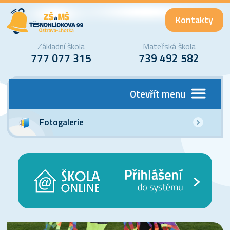
Kontakty
Základní škola
Mateřská škola
777 077 315
739 492 582
Otevřít menu
Fotogalerie