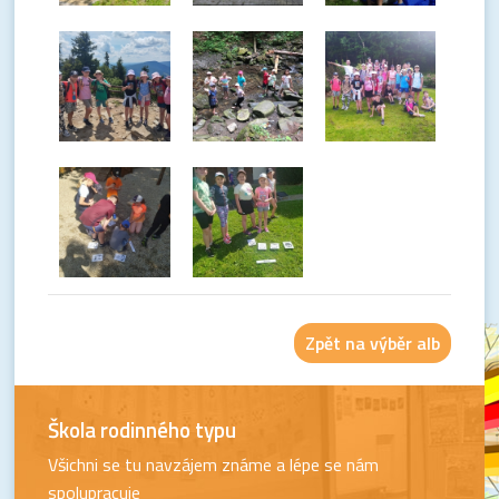
Zpět na výběr alb
Škola rodinného typu
Všichni se tu navzájem známe a lépe se nám
spolupracuje