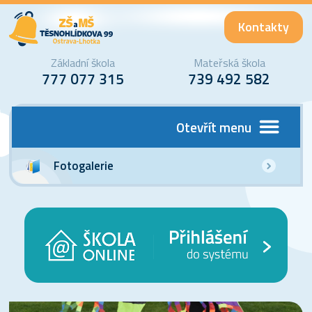
Kontakty
Základní škola
Mateřská škola
777 077 315
739 492 582
Otevřít menu
Fotogalerie