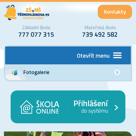
Kontakty
Základní škola
Mateřská škola
777 077 315
739 492 582
Otevřít menu
Fotogalerie