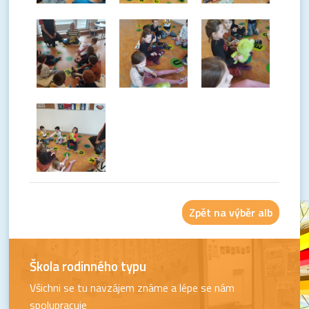
Zpět na výběr alb
Škola rodinného typu
Všichni se tu navzájem známe a lépe se nám
spolupracuje