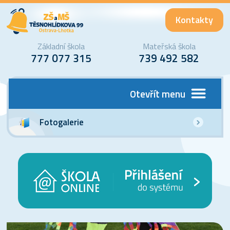
Kontakty
Základní škola
Mateřská škola
777 077 315
739 492 582
Otevřít menu
Fotogalerie