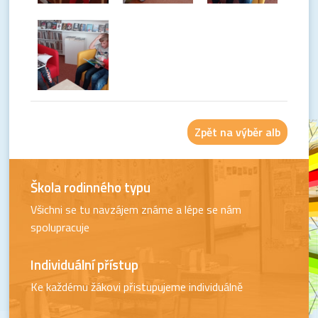
Zpět na výběr alb
Škola rodinného typu
Všichni se tu navzájem známe a lépe se nám
spolupracuje
Individuální přístup
Ke každému žákovi přistupujeme individuálně