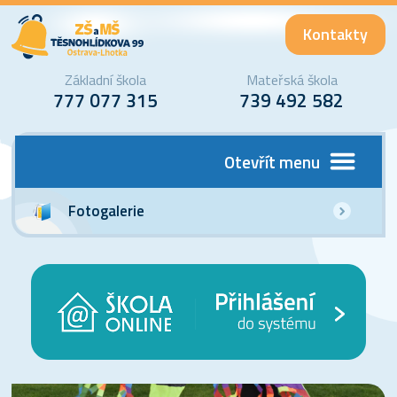
Kontakty
Základní škola
Mateřská škola
777 077 315
739 492 582
Otevřít menu
Fotogalerie