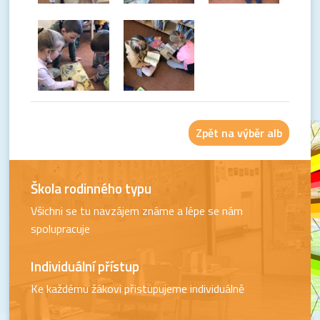
Zpět na výběr alb
Škola rodinného typu
Všichni se tu navzájem známe a lépe se nám
spolupracuje
Individuální přístup
Ke každému žákovi přistupujeme individuálně