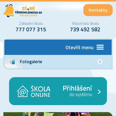
Kontakty
Základní škola
Mateřská škola
777 077 315
739 492 582
Otevřít menu
Fotogalerie