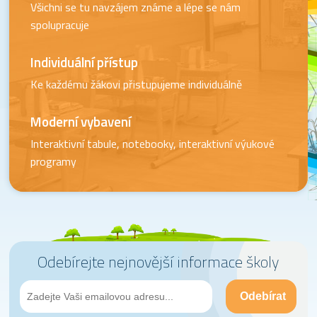
Všichni se tu navzájem známe a lépe se nám
spolupracuje
Individuální přístup
Ke každému žákovi přistupujeme individuálně
Moderní vybavení
Interaktivní tabule, notebooky, interaktivní výukové
programy
Odebírejte nejnovější informace školy