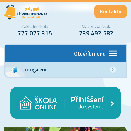
Kontakty
Základní škola
Mateřská škola
777 077 315
739 492 582
Otevřít menu
Fotogalerie