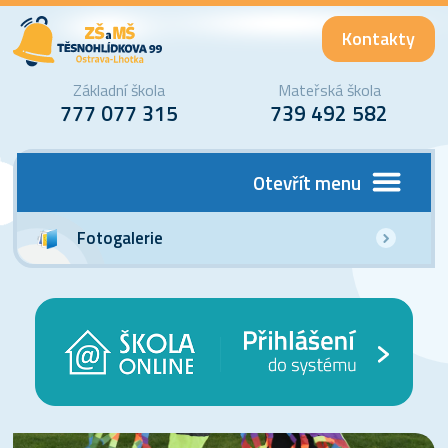
Kontakty
Základní škola
Mateřská škola
777 077 315
739 492 582
Otevřít menu
Fotogalerie