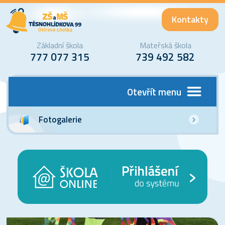
Kontakty
Základní škola
Mateřská škola
777 077 315
739 492 582
Otevřít menu
Fotogalerie