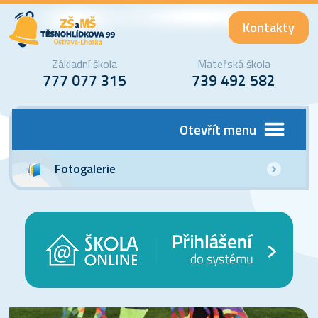
Kontakty
Základní škola
Mateřská škola
777 077 315
739 492 582
Otevřít menu
Fotogalerie