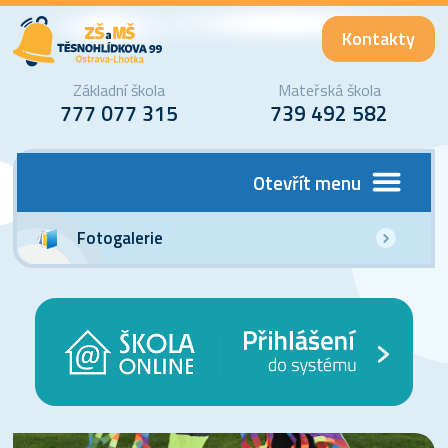
Kontakty
Základní škola
Mateřská škola
777 077 315
739 492 582
Otevřít menu
Fotogalerie