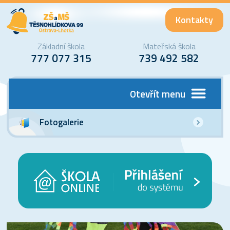
Kontakty
Základní škola
Mateřská škola
777 077 315
739 492 582
Otevřít menu
Fotogalerie