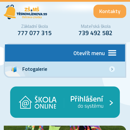
Kontakty
Základní škola
Mateřská škola
777 077 315
739 492 582
Otevřít menu
Fotogalerie