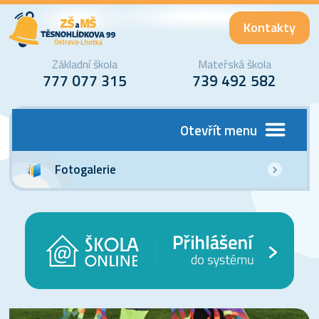
Kontakty
Základní škola
Mateřská škola
777 077 315
739 492 582
Otevřít menu
Fotogalerie