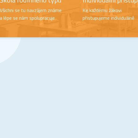
Škola rodinného typu
Individuální přístup
Všichni se tu navzájem známe
Ke každému žákovi
a lépe se nám spolupracuje
přistupujeme individuálně