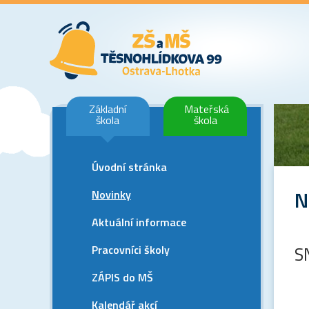
Základní
Mateřská
škola
škola
Úvodní stránka
N
Novinky
Aktuální informace
Pracovníci školy
S
ZÁPIS do MŠ
Kalendář akcí