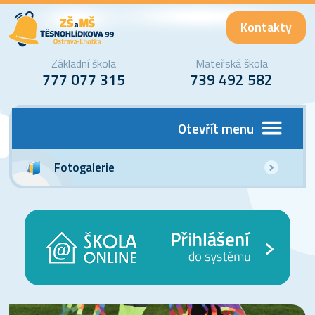
Kontakty
Základní škola
Mateřská škola
777 077 315
739 492 582
Otevřít menu
Fotogalerie