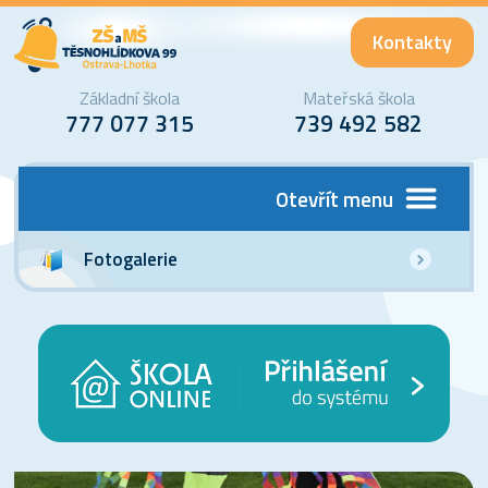
Kontakty
Základní škola
Mateřská škola
777 077 315
739 492 582
Otevřít menu
Fotogalerie