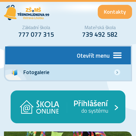
Kontakty
Základní škola
Mateřská škola
777 077 315
739 492 582
Otevřít menu
Fotogalerie