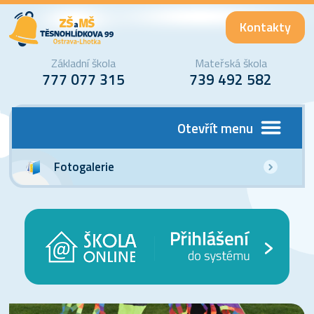
Kontakty
Základní škola
Mateřská škola
777 077 315
739 492 582
Otevřít menu
Fotogalerie