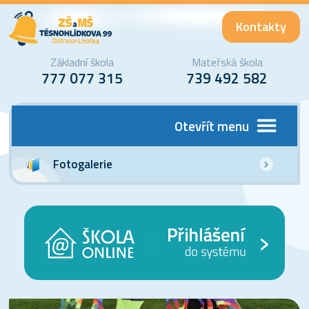
Kontakty
Základní škola
Mateřská škola
777 077 315
739 492 582
Otevřít menu
Fotogalerie