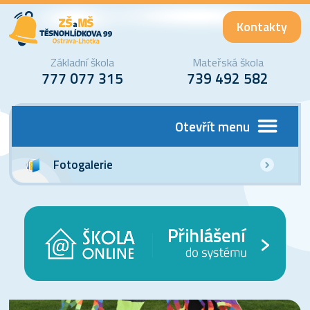
Kontakty
Základní škola
Mateřská škola
777 077 315
739 492 582
Otevřít menu
Fotogalerie