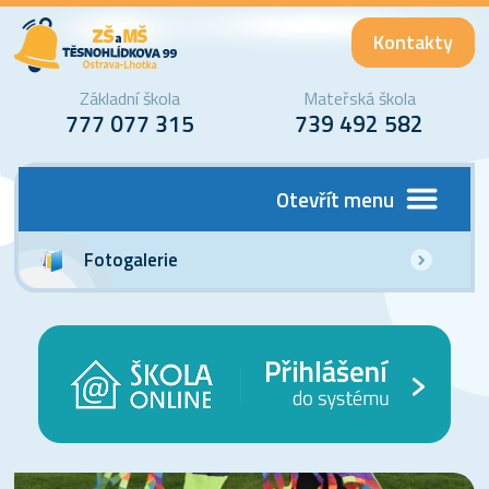
Kontakty
Základní škola
Mateřská škola
777 077 315
739 492 582
Otevřít menu
Fotogalerie