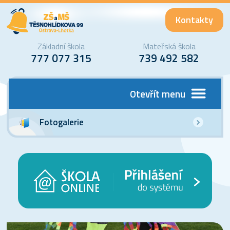
Kontakty
Základní škola
Mateřská škola
777 077 315
739 492 582
Otevřít menu
Fotogalerie