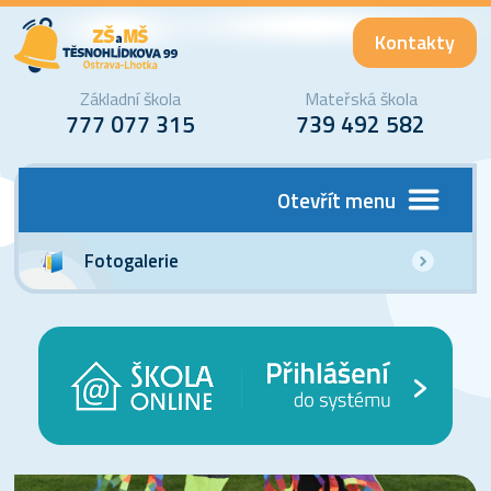
Kontakty
Základní škola
Mateřská škola
777 077 315
739 492 582
Otevřít menu
Fotogalerie