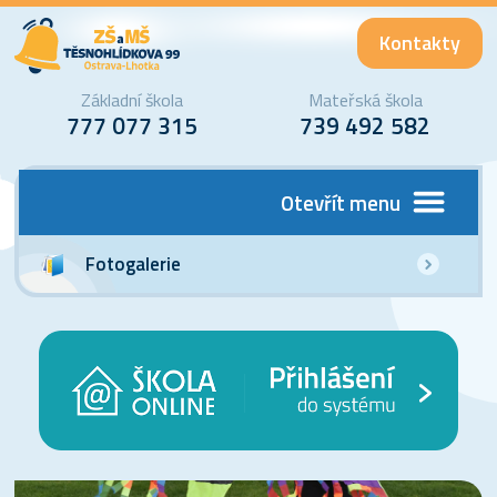
Kontakty
Základní škola
Mateřská škola
777 077 315
739 492 582
Otevřít menu
Fotogalerie