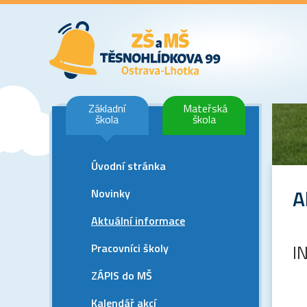
Základní
Mateřská
škola
škola
Úvodní stránka
A
Novinky
Aktuální informace
Pracovníci školy
I
ZÁPIS do MŠ
Kalendář akcí