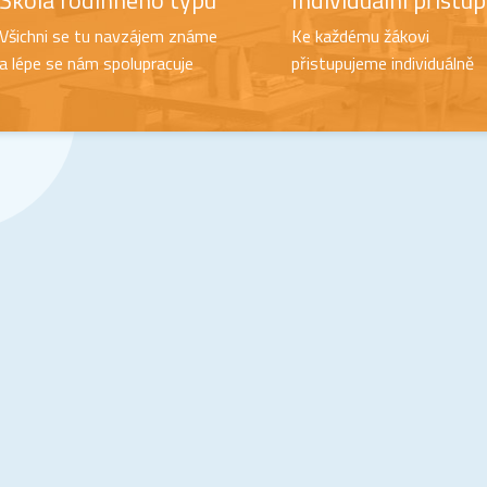
Škola rodinného typu
Individuální přístup
Všichni se tu navzájem známe
Ke každému žákovi
a lépe se nám spolupracuje
přistupujeme individuálně