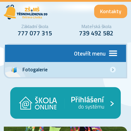
Kontakty
Základní škola
Mateřská škola
777 077 315
739 492 582
Otevřít menu
Fotogalerie