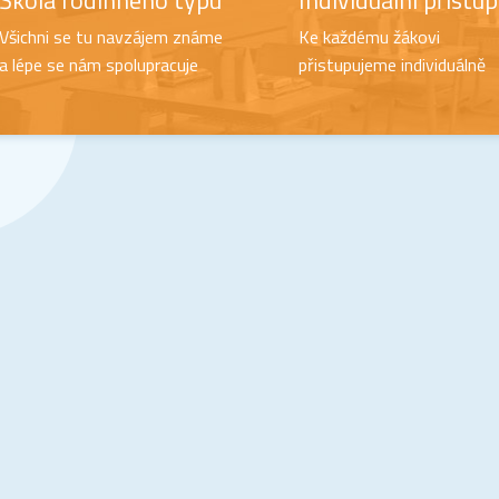
Škola rodinného typu
Individuální přístup
Všichni se tu navzájem známe
Ke každému žákovi
a lépe se nám spolupracuje
přistupujeme individuálně