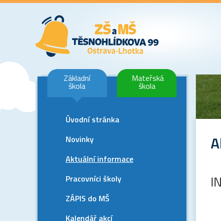
Základní
Mateřská
škola
škola
Úvodní stránka
A
Novinky
Aktuální informace
Pracovníci školy
I
ZÁPIS do MŠ
Kalendář akcí