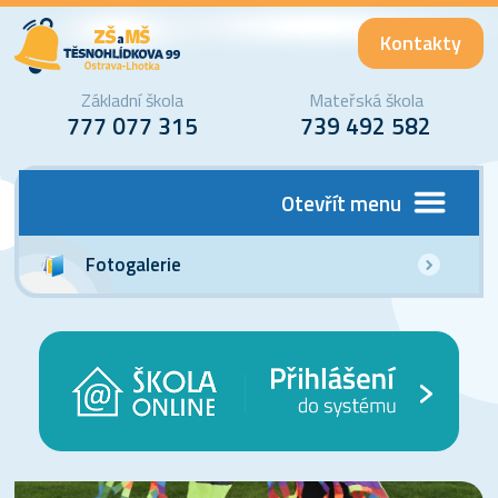
Kontakty
Základní škola
Mateřská škola
777 077 315
739 492 582
Otevřít menu
Fotogalerie