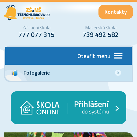
Kontakty
Základní škola
Mateřská škola
777 077 315
739 492 582
Otevřít menu
Fotogalerie