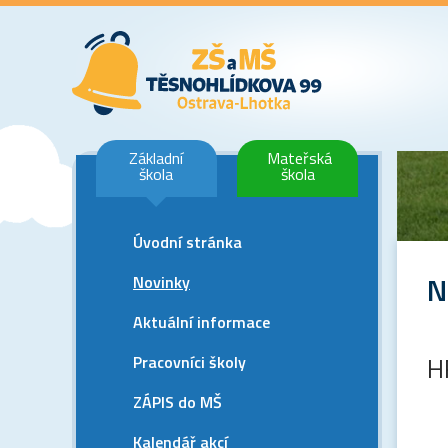
Základní
Mateřská
škola
škola
Úvodní stránka
N
Novinky
Aktuální informace
Pracovníci školy
H
ZÁPIS do MŠ
Kalendář akcí