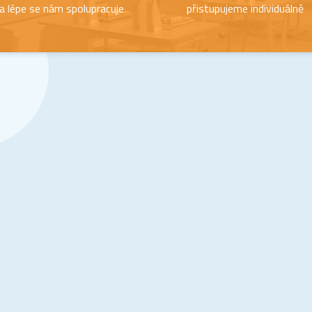
a lépe se nám spolupracuje
přistupujeme individuálně