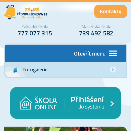
Kontakty
Základní škola
Mateřská škola
777 077 315
739 492 582
Otevřít menu
Fotogalerie